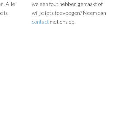
n. Alle
we een fout hebben gemaakt of
e is
wil je iets toevoegen? Neem dan
contact
met ons op.