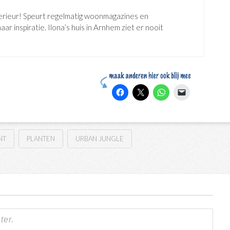
erieur! Speurt regelmatig woonmagazines en
ar inspiratie. Ilona’s huis in Arnhem ziet er nooit
NT
PLANTEN
URBAN JUNGLE