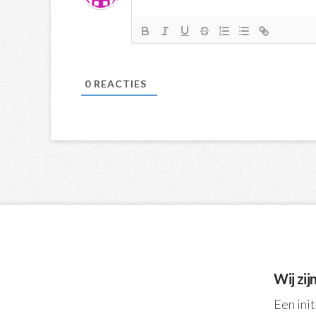
0
REACTIES
Wij zij
Een ini