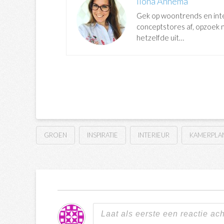
Ilona Annema
Gek op woontrends en int
conceptstores af, opzoek na
hetzelfde uit…
GROEN
INSPIRATIE
INTERIEUR
KAMERPLA