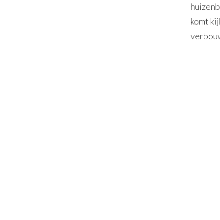
huizenb
komt kij
verbouw