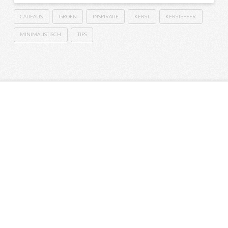
CADEAUS
GROEN
INSPIRATIE
KERST
KERSTSFEER
MINIMALISTISCH
TIPS