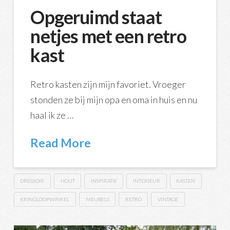
Opgeruimd staat
netjes met een retro
kast
Retro kasten zijn mijn favoriet. Vroeger
stonden ze bij mijn opa en oma in huis en nu
haal ik ze …
Read More
DRESSOIR
HOUT
INSPIRATIE
INTERIEUR
KASTEN
KRINGLOOPWINKEL
MEUBELS
RETRO
VINTAGE