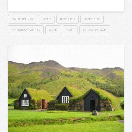
BINNENKIJKER
HOUT
INSPIRATIE
INTERIEUR
KRINGLOOPWINKEL
LICHT
RUST
SCANDINAVISCH