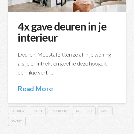
4x gave deuren in je
interieur
Deuren. Meestal zitten ze al in je woning
als je er intrekt en geef je deze hooguit
een likje verf. …
Read More
DEUREN
HOUT
INSPIRATIE
INTERIEUR
STAAL
ZWART