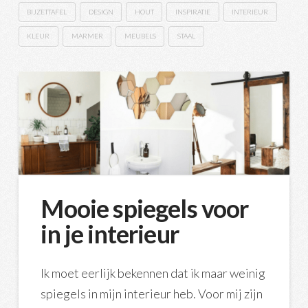
BIJZETTAFEL
DESIGN
HOUT
INSPIRATIE
INTERIEUR
KLEUR
MARMER
MEUBELS
STAAL
Mooie spiegels voor
in je interieur
Ik moet eerlijk bekennen dat ik maar weinig
spiegels in mijn interieur heb. Voor mij zijn