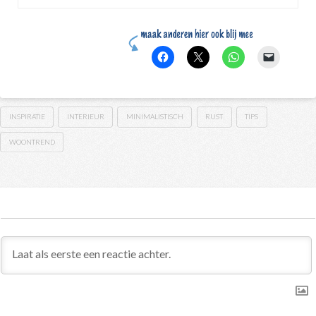
INSPIRATIE
INTERIEUR
MINIMALISTISCH
RUST
TIPS
WOONTREND