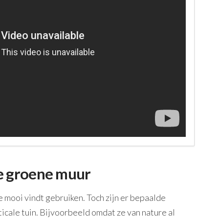
je groene muur
 je mooi vindt gebruiken. Toch zijn er bepaalde
ticale tuin. Bijvoorbeeld omdat ze van nature al