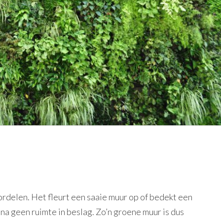
ordelen. Het fleurt een saaie muur op of bedekt een
jna geen ruimte in beslag. Zo’n groene muur is dus